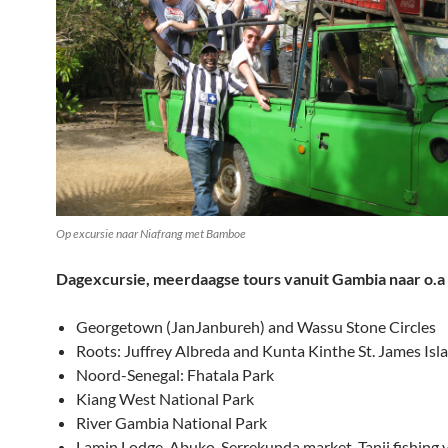
Op excursie naar Niafrang met Bamboe
Dagexcursie, meerdaagse tours vanuit Gambia naar o.a
Georgetown (JanJanbureh) and Wassu Stone Circles
Roots: Juffrey Albreda and Kunta Kinthe St. James Isl
Noord-Senegal: Fhatala Park
Kiang West National Park
River Gambia National Park
Lamin Lodge, Abuko, Serrekunda market, Tanji fishing v