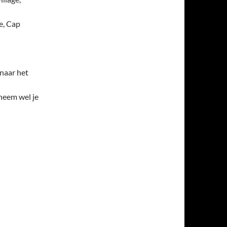
e, Cap
naar het
neem wel je