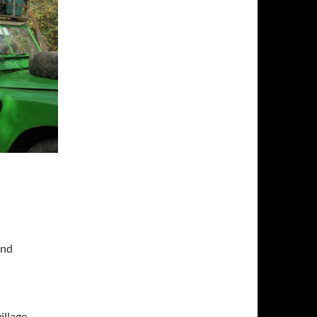
and
illage,